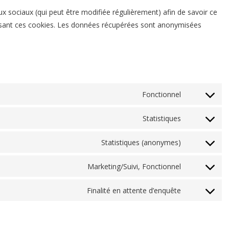
eaux sociaux (qui peut être modifiée régulièrement) afin de savoir ce
tilisant ces cookies. Les données récupérées sont anonymisées
Fonctionnel
Consent
to
Statistiques
Consent
service
to
wordpress
Statistiques (anonymes)
Consent
service
to
google-
Marketing/Suivi, Fonctionnel
Consent
service
analytics
to
burst-
Finalité en attente d’enquête
Consent
service
statistics
to
facebook
service