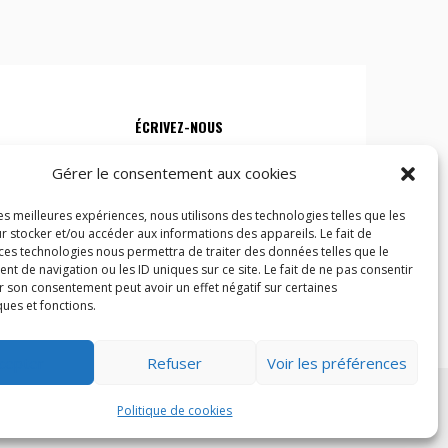
ÉCRIVEZ-NOUS
Gérer le consentement aux cookies
Vous pouvez nous écrire à l'adresse courriel :
les meilleures expériences, nous utilisons des technologies telles que les
info@fondationpasspport.org
r stocker et/ou accéder aux informations des appareils. Le fait de
 ces technologies nous permettra de traiter des données telles que le
 de navigation ou les ID uniques sur ce site. Le fait de ne pas consentir
r son consentement peut avoir un effet négatif sur certaines
ques et fonctions.
cepter
Refuser
Voir les préférences
Politique de cookies